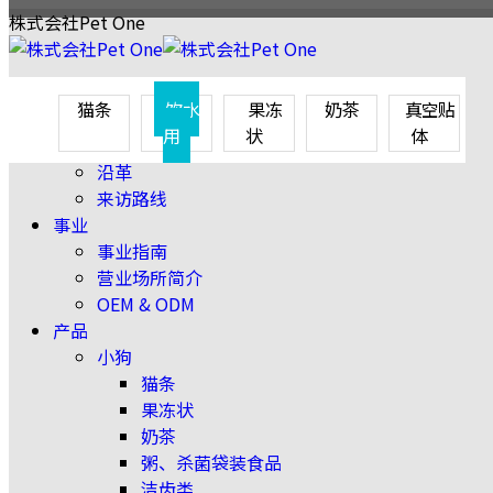
株式会社Pet One
公司信息
猫条
饮水
果冻
奶茶
真空贴
致辞
用
状
体
理念和愿景
沿革
来访路线
事业
事业指南
营业场所简介
OEM & ODM
产品
小狗
猫条
果冻状
奶茶
粥、杀菌袋装食品
洁齿类