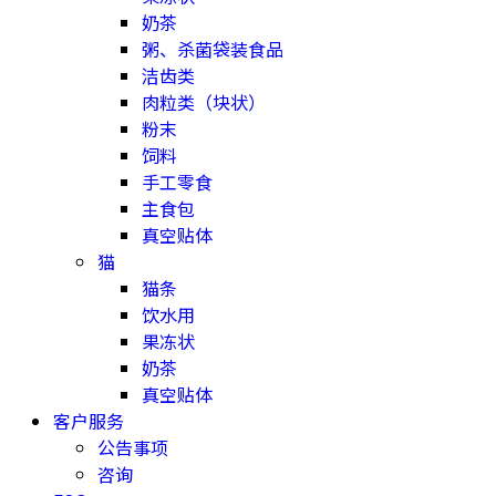
奶茶
粥、杀菌袋装食品
洁齿类
肉粒类（块状）
粉末
饲料
手工零食
主食包
真空贴体
猫
猫条
饮水用
果冻状
奶茶
真空贴体
客户服务
公告事项
咨询