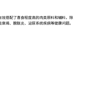
有效搭配了喜食程度高的肉类原料和辅料，除
能衰竭、膀胱炎、泌尿系统疾病等健康问题。
+82-31-672-3685
E-mail. 111ppark@petone.kr