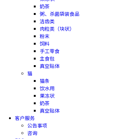
奶茶
粥、杀菌袋装食品
洁齿类
肉粒类（块状）
粉末
饲料
手工零食
主食包
真空贴体
猫
猫条
饮水用
果冻状
奶茶
真空贴体
客户服务
公告事项
咨询