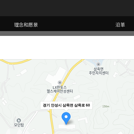
理念和愿景
沿革
경기 안성시 삼죽면 삼죽로 60