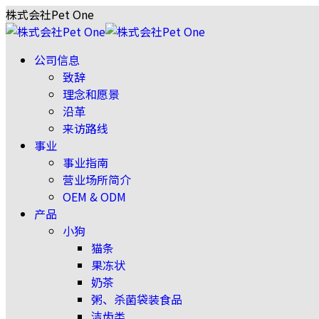
株式会社Pet One
公司信息
致辞
理念和愿景
沿革
来访路线
事业
事业指南
营业场所简介
OEM & ODM
产品
小狗
猫条
果冻状
奶茶
粥、杀菌袋装食品
洁齿类